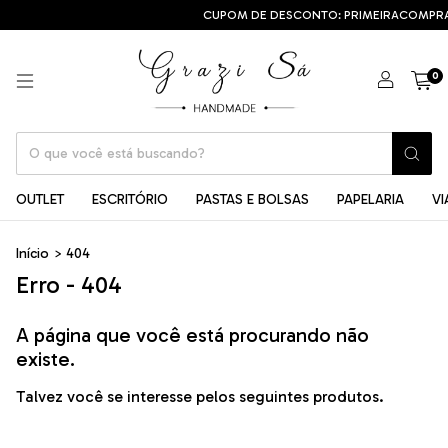
CUPOM DE DESCONTO: PRIMEIRACOMPRA
0
OUTLET
ESCRITÓRIO
PASTAS E BOLSAS
PAPELARIA
V
Início
>
404
Erro - 404
A página que você está procurando não
existe.
Talvez você se interesse pelos seguintes produtos.