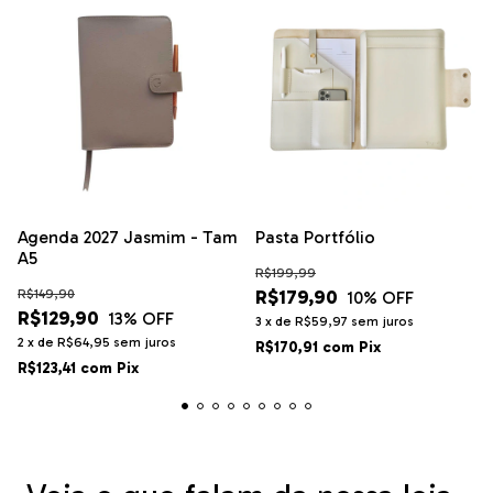
Agenda 2027 Jasmim - Tam
Pasta Portfólio
A5
R$199,99
R$179,90
R$149,90
10
% OFF
R$129,90
13
% OFF
3
x
de
R$59,97
sem juros
2
x
de
R$64,95
sem juros
R$170,91
com
Pix
R$123,41
com
Pix