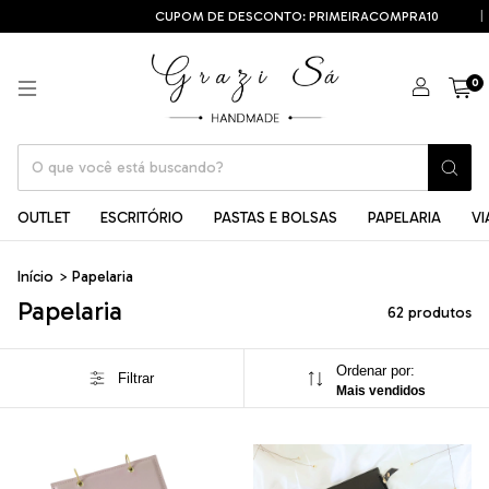
CUPOM DE DESCONTO: PRIMEIRACOMPRA10
F
0
OUTLET
ESCRITÓRIO
PASTAS E BOLSAS
PAPELARIA
V
Início
>
Papelaria
Papelaria
62 produtos
Ordenar por:
Filtrar
Mais vendidos