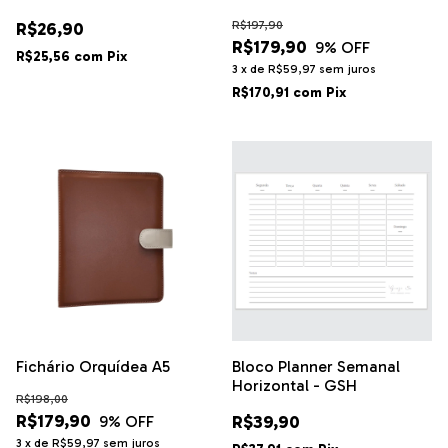
R$26,90
R$197,90
R$179,90
9
% OFF
R$25,56
com
Pix
3
x
de
R$59,97
sem juros
R$170,91
com
Pix
Fichário Orquídea A5
Bloco Planner Semanal
Horizontal - GSH
R$198,00
R$179,90
R$39,90
9
% OFF
3
x
de
R$59,97
sem juros