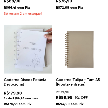
R$69,90
R$76,50
R$66,41
com
Pix
R$72,68
com
Pix
Só restam
2
em estoque!
Caderno Discos Petúnia
Caderno Tulipa - Tam A5
Devocional
[Pronta-entrega]
R$179,90
R$109,90
R$99,99
9
% OFF
3
x
de
R$59,97
sem juros
R$170,91
com
Pix
R$94,99
com
Pix