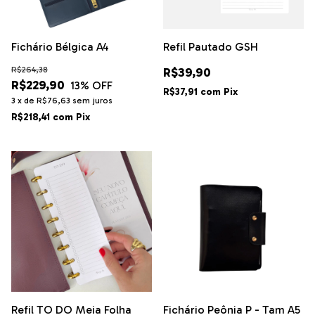
Fichário Bélgica A4
Refil Pautado GSH
R$264,38
R$39,90
R$229,90
13
% OFF
R$37,91
com
Pix
3
x
de
R$76,63
sem juros
R$218,41
com
Pix
Refil TO DO Meia Folha
Fichário Peônia P - Tam A5