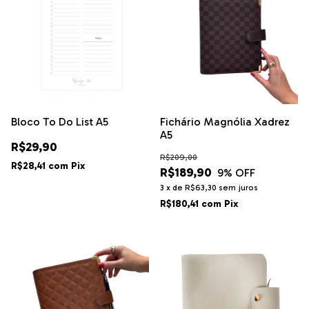
Bloco To Do List A5
Fichário Magnólia Xadrez
A5
R$29,90
R$209,00
R$28,41
com
Pix
R$189,90
9
% OFF
3
x
de
R$63,30
sem juros
R$180,41
com
Pix