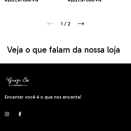
R$227,91
com
Pix
R$227,91
com
Pix
1
/
2
Veja o que falam da nossa loja
Encantar você é o que nos encanta!