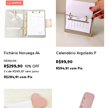
GRÁTIS
Fichário Noruega A4
Calendário Argolado P
R$332,90
R$99,90
R$299,90
10
% OFF
R$94,91
com
Pix
3
x
de
R$99,97
sem juros
R$284,91
com
Pix