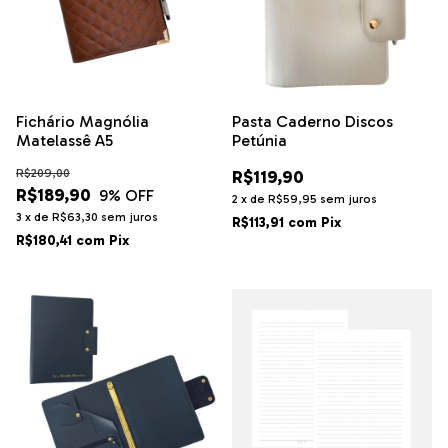
Fichário Magnólia
Pasta Caderno Discos
Matelassê A5
Petúnia
R$209,00
R$119,90
R$189,90
9
% OFF
2
x
de
R$59,95
sem juros
3
x
de
R$63,30
sem juros
R$113,91
com
Pix
R$180,41
com
Pix