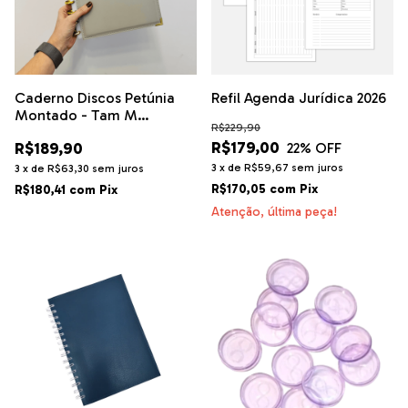
Caderno Discos Petúnia
Refil Agenda Jurídica 2026
Montado - Tam M
R$229,90
(Colegial)
R$179,00
R$189,90
22
% OFF
3
x
de
R$59,67
sem juros
3
x
de
R$63,30
sem juros
R$170,05
com
Pix
R$180,41
com
Pix
Atenção, última peça!