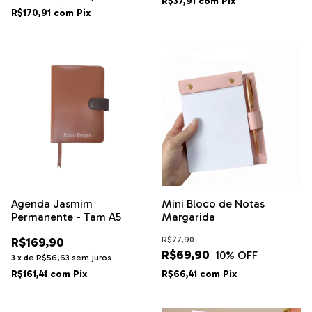
R$37,91
com
Pix
R$170,91
com
Pix
Agenda Jasmim
Mini Bloco de Notas
Permanente - Tam A5
Margarida
R$169,90
R$77,90
R$69,90
10
% OFF
3
x
de
R$56,63
sem juros
R$161,41
com
Pix
R$66,41
com
Pix