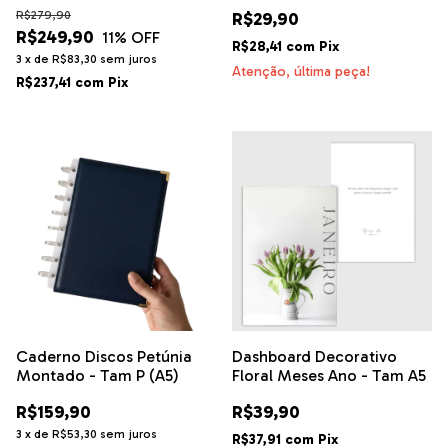
R$279,90
R$29,90
R$249,90
11
% OFF
R$28,41
com
Pix
3
x
de
R$83,30
sem juros
Atenção, última peça!
R$237,41
com
Pix
Caderno Discos Petúnia
Dashboard Decorativo
Montado - Tam P (A5)
Floral Meses Ano - Tam A5
R$159,90
R$39,90
3
x
de
R$53,30
sem juros
R$37,91
com
Pix