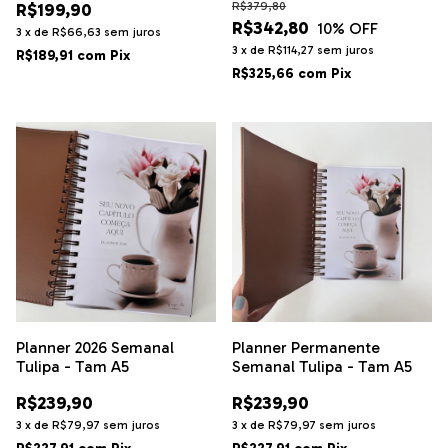
R$199,90
R$379,80
R$342,80
10
% OFF
3
x
de
R$66,63
sem juros
3
x
de
R$114,27
sem juros
R$189,91
com
Pix
R$325,66
com
Pix
Planner 2026 Semanal
Planner Permanente
Tulipa - Tam A5
Semanal Tulipa - Tam A5
R$239,90
R$239,90
3
x
de
R$79,97
sem juros
3
x
de
R$79,97
sem juros