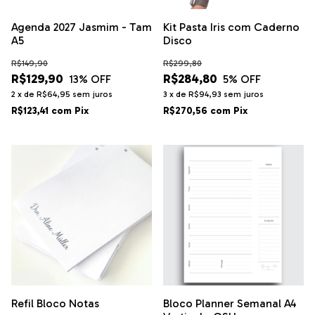
Agenda 2027 Jasmim - Tam
Kit Pasta Iris com Caderno
A5
Disco
R$149,90
R$299,80
R$129,90
R$284,80
13
% OFF
5
% OFF
2
x
de
R$64,95
sem juros
3
x
de
R$94,93
sem juros
R$123,41
com
Pix
R$270,56
com
Pix
Refil Bloco Notas
Bloco Planner Semanal A4