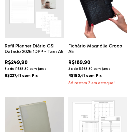
Refil Planner Diário GSH
Fichário Magnólia Croco
Datado 2026 1DPP - Tam A5
A5
R$249,90
R$189,90
3
x
de
R$83,30
sem juros
3
x
de
R$63,30
sem juros
R$237,41
com
Pix
R$180,41
com
Pix
Só restam
2
em estoque!