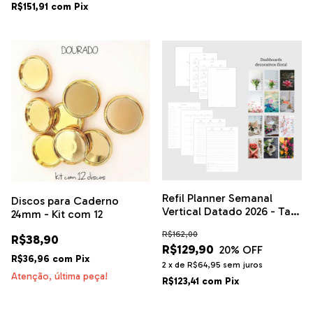
R$151,91
com
Pix
Refil Planner Semanal
Discos para Caderno
Vertical Datado 2026 - Tam
24mm - Kit com 12
A5
R$162,00
R$38,90
R$129,90
20
% OFF
R$36,96
com
Pix
2
x
de
R$64,95
sem juros
Atenção, última peça!
R$123,41
com
Pix