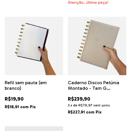
Atenção, última peça!
Refil sem pauta (em
Caderno Discos Petúnia
branco)
Montado - Tam G
(Universitário)
R$19,90
R$239,90
3
x
de
R$79,97
sem juros
R$18,91
com
Pix
R$227,91
com
Pix