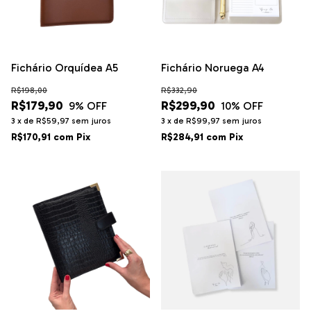
Fichário Orquídea A5
Fichário Noruega A4
R$198,00
R$332,90
R$179,90
R$299,90
9
% OFF
10
% OFF
3
x
de
R$59,97
sem juros
3
x
de
R$99,97
sem juros
R$170,91
com
Pix
R$284,91
com
Pix