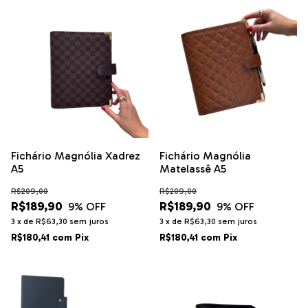
Fichário Magnólia Xadrez
Fichário Magnólia
A5
Matelassê A5
R$209,00
R$209,00
R$189,90
R$189,90
9
% OFF
9
% OFF
3
x
de
R$63,30
sem juros
3
x
de
R$63,30
sem juros
R$180,41
com
Pix
R$180,41
com
Pix