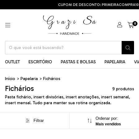
CUPOM DE DESCONTO: PRIMEIRACOMPRA10
0
OUTLET
ESCRITÓRIO
PASTAS E BOLSAS
PAPELARIA
V
Início
>
Papelaria
>
Fichários
Fichários
9 produtos
Pasta fichário, insert divisórias, insert anotações, insert semanal,
insert mensal. Tudo para manter sua rotina organizada.
Ordenar por:
Filtrar
Mais vendidos