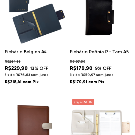
Fichário Bélgica A4
Fichário Peônia P - Tam A5
R$264,38
R$197,90
R$229,90
R$179,90
13
% OFF
9
% OFF
3
x
de
R$76,63
sem juros
3
x
de
R$59,97
sem juros
R$218,41
com
Pix
R$170,91
com
Pix
GRÁTIS