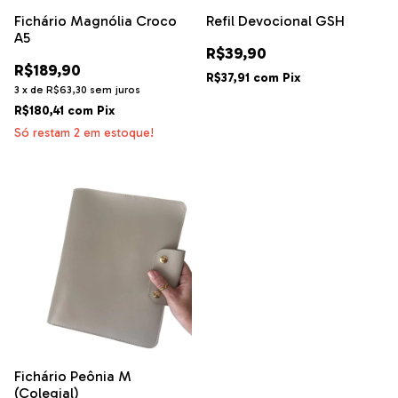
Fichário Magnólia Croco
Refil Devocional GSH
A5
R$39,90
R$189,90
R$37,91
com
Pix
3
x
de
R$63,30
sem juros
R$180,41
com
Pix
Só restam
2
em estoque!
Fichário Peônia M
(Colegial)