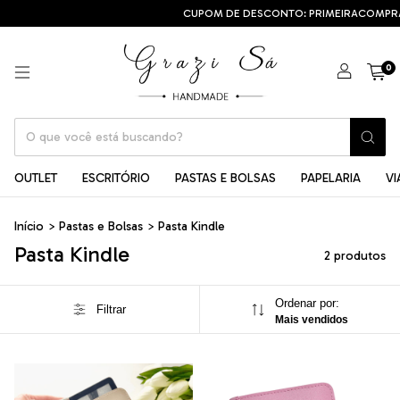
CUPOM DE DESCONTO: PRIMEIRACOMPRA
0
OUTLET
ESCRITÓRIO
PASTAS E BOLSAS
PAPELARIA
V
Início
>
Pastas e Bolsas
>
Pasta Kindle
Pasta Kindle
2 produtos
Ordenar por:
Filtrar
Mais vendidos