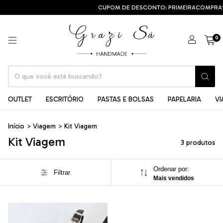
CUPOM DE DESCONTO: PRIMEIRACOMPRA1
0
OUTLET
ESCRITÓRIO
PASTAS E BOLSAS
PAPELARIA
V
Início
>
Viagem
>
Kit Viagem
Kit Viagem
3 produtos
Ordenar por:
Filtrar
Mais vendidos