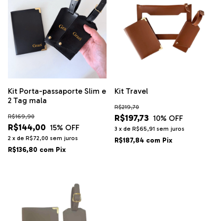
Kit Porta-passaporte Slim e
Kit Travel
2 Tag mala
R$219,70
R$197,73
R$169,90
10
% OFF
R$144,00
15
% OFF
3
x
de
R$65,91
sem juros
2
x
de
R$72,00
sem juros
R$187,84
com
Pix
R$136,80
com
Pix