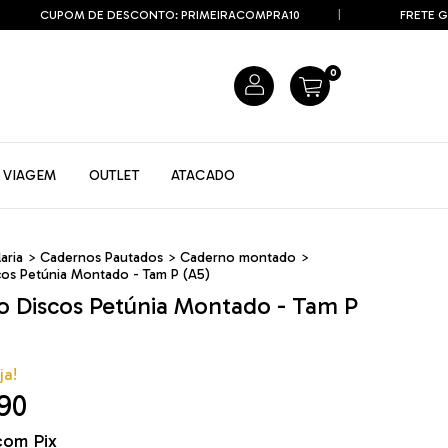
CUPOM DE DESCONTO: PRIMEIRACOMPRA10
FRETE GRÁTIS 
0
VIAGEM
OUTLET
ATACADO
aria
>
Cadernos Pautados
>
Caderno montado
>
os Petúnia Montado - Tam P (A5)
 Discos Petúnia Montado - Tam P
ja!
90
com
Pix