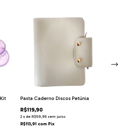
Kit
Pasta Caderno Discos Petúnia
Pasta para Ca
R$119,90
R$139,90
2
x
de
R$59,95
sem juros
2
x
de
R$69,95
se
R$113,91
com
Pix
R$132,91
com
P