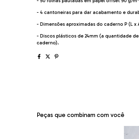
- 50 folhas pautadas em papel offset 90 g/m²
- 4 cantoneiras para dar acabamento e durab
- Dimensões aproximadas do caderno P (L x A
- Discos plásticos de 24mm (a quantidade d
caderno).
Peças que combinam com você