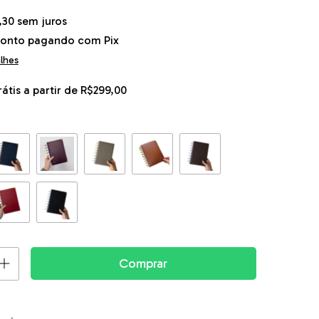
,30
sem juros
conto
pagando com Pix
alhes
rátis
a partir de
R$299,00
a o CEP:
Alterar CEP