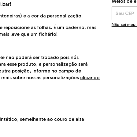
Meios de e
izar!
ntoneiras) e a cor da personalização!
Não sei meu
e reposicione as folhas. É um caderno, mas
ais leve que um fichário!
ele não poderá ser trocado pois nós
ra esse produto, a personalização será
m outra posição, informe no campo de
a mais sobre nossas personalizações
clicando
ntético, semelhante ao couro de alta