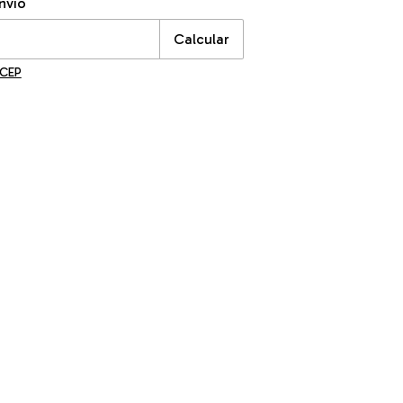
nvio
Calcular
 CEP