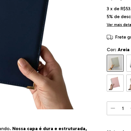
3
x de
R$53
5% de des
Ver mais det
Frete g
Cor:
Areia
sando.
Nossa capa é dura e estruturada,
Entregas par