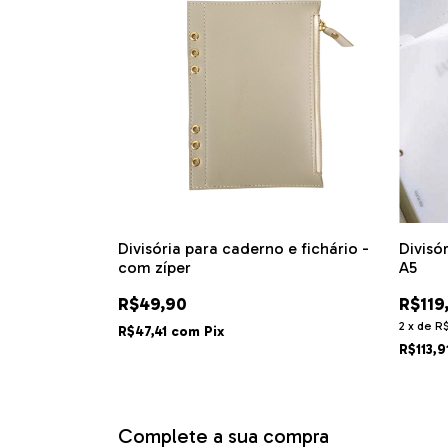
Divisória para caderno e fichário -
Divisó
com zíper
A5
R$49,90
R$119
2
x
de
R
R$47,41
com
Pix
R$113,9
Complete a sua compra