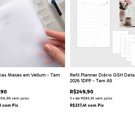
rias Meses em Vellum - Tam
Refil Planner Diário GSH Dat
2026 1DPP - Tam A5
,90
R$249,90
$59,95
sem juros
3
x
de
R$83,30
sem juros
1
com
Pix
R$237,41
com
Pix