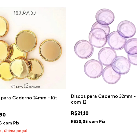
Discos para Caderno 32mm - 
 para Caderno 24mm - Kit
com 12
2
R$21,10
90
R$20,05
com
Pix
96
com
Pix
, última peça!