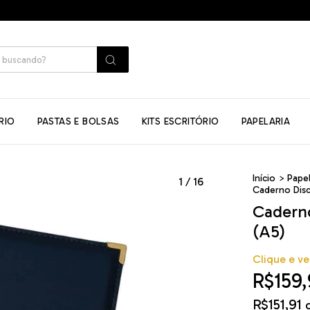
RIO
PASTAS E BOLSAS
KITS ESCRITÓRIO
PAPELARIA
Início
>
Papel
1
/
16
Caderno Disc
Caderno
(A5)
Clique e ve
R$159,
R$151,91