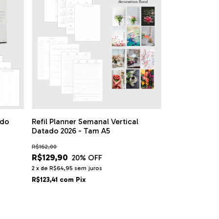
ado
Refil Planner Semanal Vertical
Datado 2026 - Tam A5
R$162,00
R$129,90
20
% OFF
2
x
de
R$64,95
sem juros
R$123,41
com
Pix