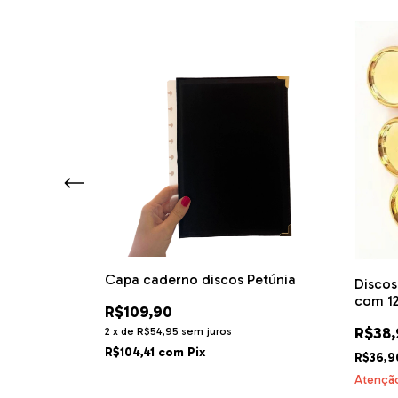
scos Íris
Capa caderno discos Petúnia
Discos
com 1
R$109,90
R$38,
2
x
de
R$54,95
sem juros
R$104,41
com
Pix
R$36,
Atenção